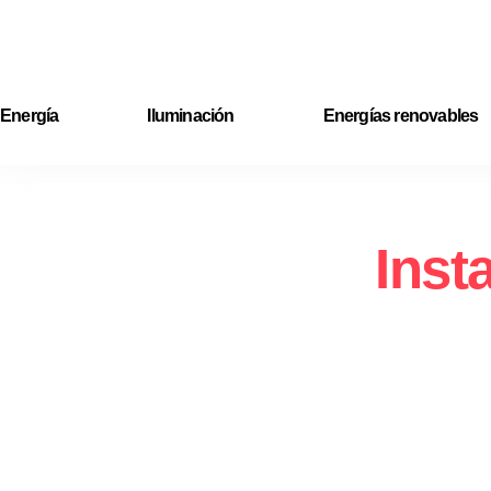
Ir
al
contenido
Energía
Iluminación
Energías renovables
Inst