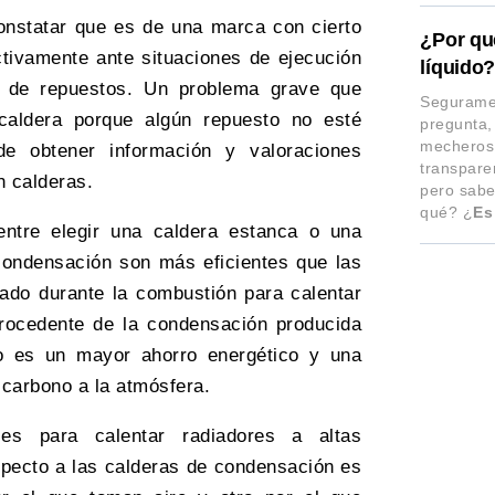
constatar que es de una marca con cierto
¿Por qu
ctivamente ante situaciones de ejecución
líquido
o de repuestos. Un problema grave que
Segurame
aldera porque algún repuesto no esté
pregunta,
mecheros,
de obtener información y valoraciones
transpare
 calderas.
pero sabe
qué? ¿
Es
entre elegir una caldera estanca o una
condensación son más eficientes que las
ado durante la combustión para calentar
rocedente de la condensación producida
do es un mayor ahorro energético y una
carbono a la atmósfera.
es para calentar radiadores a altas
especto a las calderas de condensación es