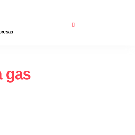
resas
a gas