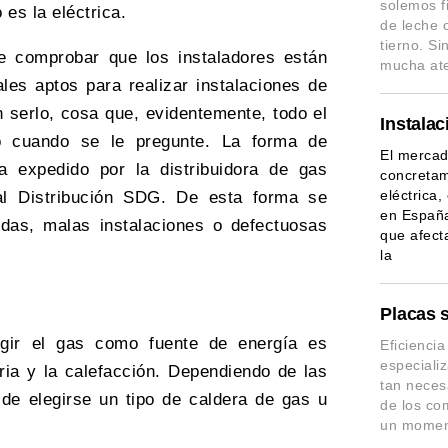
solemos fi
es la eléctrica.
de leche 
tierno. S
ue comprobar que los instaladores están
mucha at
es aptos para realizar instalaciones de
n serlo, cosa que, evidentemente, todo el
Instalac
o cuando se le pregunte. La forma de
El mercad
la expedido por la distribuidora de gas
concretam
eléctrica
al Distribución SDG. De esta forma se
en España
das, malas instalaciones o defectuosas
que afect
la
Placas 
gir el gas como fuente de energía es
Eficienci
especiali
aria y la calefacción. Dependiendo de las
tan necesa
 de elegirse un tipo de
caldera de gas
u
de los co
un moment