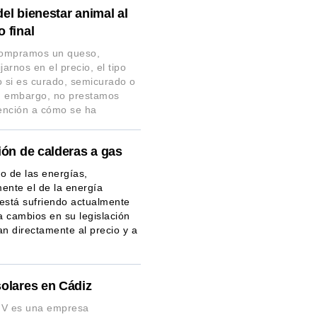
el bienestar animal al
 final
ompramos un queso,
jarnos en el precio, el tipo
o si es curado, semicurado o
in embargo, no prestamos
ención a cómo se ha
ión de calderas a gas
o de las energías,
ente el de la energía
, está sufriendo actualmente
 cambios en su legislación
an directamente al precio y a
solares en Cádiz
a V es una empresa