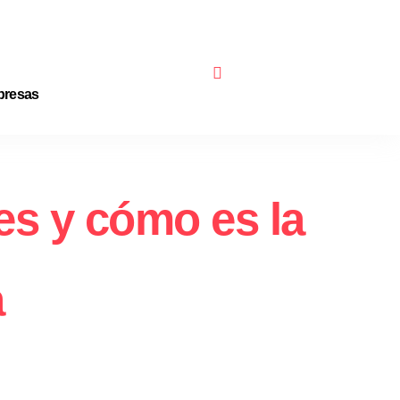
resas
es y cómo es la
a