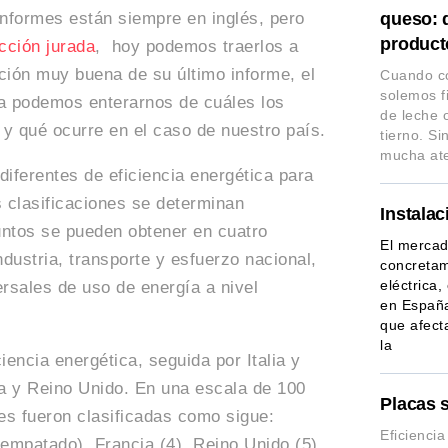
informes están siempre en inglés, pero
queso: d
producto
cción jurada
, hoy podemos traerlos a
ción muy buena de su último informe, el
Cuando c
solemos fi
ña podemos enterarnos de cuáles los
de leche 
 y qué ocurre en el caso de nuestro país.
tierno. S
mucha at
diferentes de eficiencia energética para
 clasificaciones se determinan
Instalac
untos se pueden obtener en cuatro
El mercad
ndustria, transporte y esfuerzo nacional,
concretam
eléctrica
rsales de uso de energía a nivel
en España
que afect
la
encia energética, seguida por Italia y
a y Reino Unido. En una escala de 100
Placas 
es fueron clasificadas como sigue:
Eficienci
 empatado), Francia (4), Reino Unido (5),