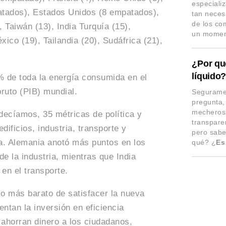
especiali
atados), Estados Unidos (8 empatados),
tan necesa
de los co
 Taiwán (13), India Turquía (15),
un moment
xico (19), Tailandia (20), Sudáfrica (21),
¿Por qu
líquido
% de toda la energía consumida en el
bruto (PIB) mundial.
Segurame
pregunta,
mecheros,
ecíamos, 35 métricas de política y
transpare
ificios, industria, transporte y
pero sabe
ca. Alemania anotó más puntos en los
qué? ¿
Es
de la industria, mientras que India
 en el transporte.
io más barato de satisfacer la nueva
tan la inversión en eficiencia
 ahorran dinero a los ciudadanos,