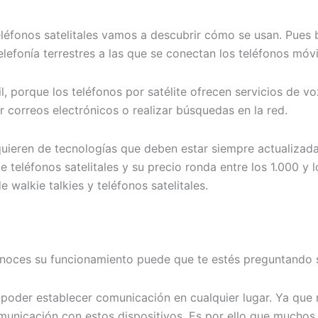
fonos satelitales vamos a descubrir cómo se usan. Pues bi
telefonía terrestres a las que se conectan los teléfonos móvi
l, porque los teléfonos por satélite ofrecen servicios de vo
 correos electrónicos o realizar búsquedas en la red.
uieren de tecnologías que deben estar siempre actualizadas
eléfonos satelitales y su precio ronda entre los 1.000 y lo
de walkie talkies y teléfonos satelitales.
conoces su funcionamiento puede que te estés preguntando 
es poder establecer comunicación en cualquier lugar. Ya qu
omunicación con estos dispositivos. Es por ello que mucho