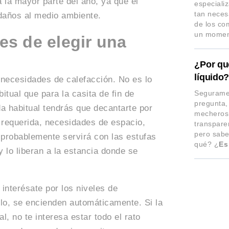
a la mayor parte del año, ya que el
especiali
tan necesa
daños al medio ambiente.
de los co
un moment
es de elegir una
¿Por qu
líquido
 necesidades de calefacción. No es lo
Segurame
itual que para la casita de fin de
pregunta,
a habitual tendrás que decantarte por
mecheros,
 requerida, necesidades de espacio,
transpare
pero sabe
 probablemente servirá con las estufas
qué? ¿
Es
 lo liberan a la estancia donde se
interésate por los niveles de
lo, se encienden automáticamente. Si la
al, no te interesa estar todo el rato