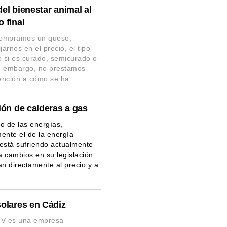
el bienestar animal al
 final
ompramos un queso,
jarnos en el precio, el tipo
o si es curado, semicurado o
in embargo, no prestamos
ención a cómo se ha
ión de calderas a gas
o de las energías,
ente el de la energía
, está sufriendo actualmente
 cambios en su legislación
an directamente al precio y a
solares en Cádiz
a V es una empresa