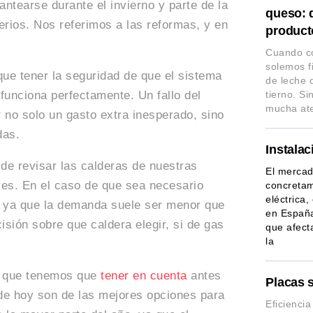
ntearse durante el invierno y parte de la
queso: d
erios. Nos referimos a las reformas, y en
producto
Cuando c
solemos fi
que tener la seguridad de que el sistema
de leche 
 funciona perfectamente. Un fallo del
tierno. S
mucha at
 no solo un gasto extra inesperado, sino
das.
Instalac
de revisar las calderas de nuestras
El mercad
res. En el caso de que sea necesario
concretam
eléctrica
ón ya que la demanda suele ser menor que
en España
isión sobre que caldera elegir, si de gas
que afect
la
lo que tenemos que
tener en cuenta
antes
Placas 
 de hoy son de las mejores opciones para
Eficienci