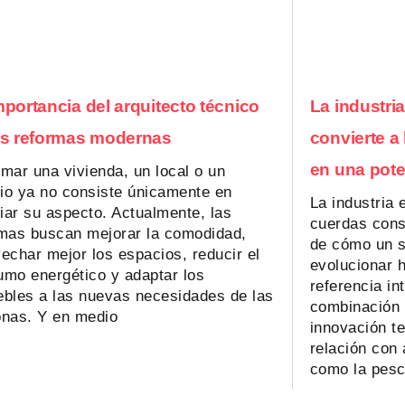
mportancia del arquitecto técnico
La industri
as reformas modernas
convierte a
en una pote
mar una vivienda, un local o un
cio ya no consiste únicamente en
La industria 
ar su aspecto. Actualmente, las
cuerdas const
mas buscan mejorar la comodidad,
de cómo un s
echar mejor los espacios, reducir el
evolucionar 
mo energético y adaptar los
referencia in
bles a las nuevas necesidades de las
combinación 
onas. Y en medio
innovación t
relación con
como la pesc